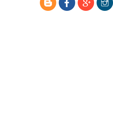
Модельный ряд
Аксессуары и з/ч
Оптовые продажи
Доставка
О фирме
Полезная информация
Контакты
Видеоматериалы
Фаркопы