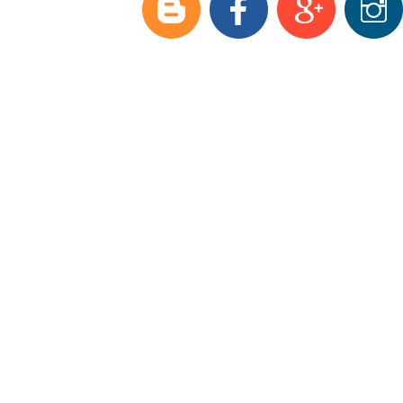
Модельный ряд
Аксессуары и з/ч
Оптовые продажи
Доставка
О фирме
Полезная информация
Контакты
Видеоматериалы
Фаркопы