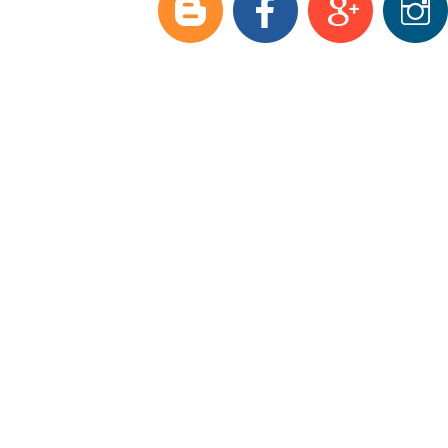
Модельный ряд
Аксессуары и з/ч
Оптовые продажи
Доставка
О фирме
Полезная информация
Контакты
Видеоматериалы
Фаркопы