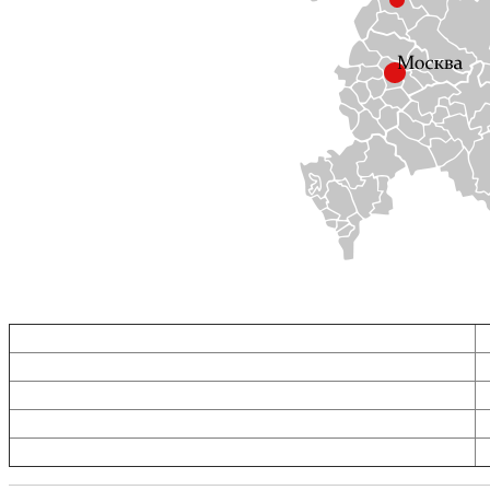
Прицепы в Воронеже
П
Прицепы в Белгороде
П
Прицепы в Тамбове
П
Прицепы в Липецке
П
Прицепы в Курске
П