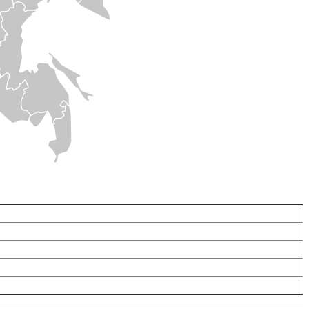
тове-на-Дону
аснодаре
аврополе
лгограде
нзе