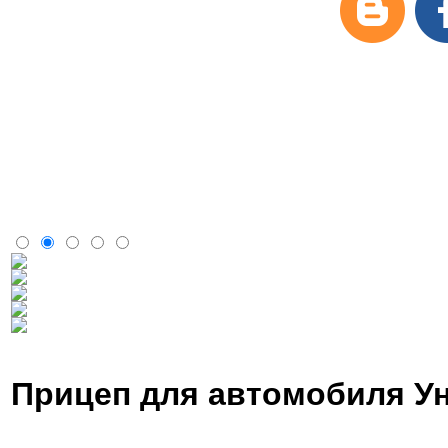
Модельный ряд
Аксессуары и з/ч
Оптовые продажи
Доставка
О фирме
Полезная информация
Контакты
Видеоматериалы
Фаркопы
Прицеп для автомобиля У