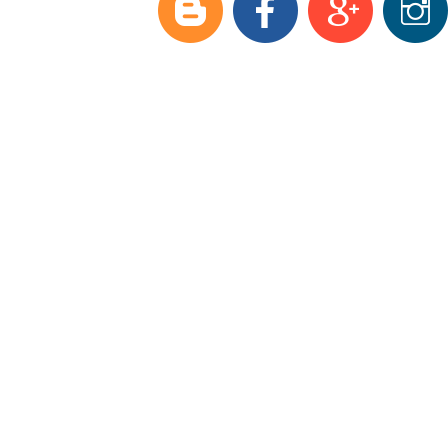
Модельный ряд
Аксессуары и з/ч
Оптовые продажи
Доставка
О фирме
Полезная информация
Контакты
Видеоматериалы
Фаркопы