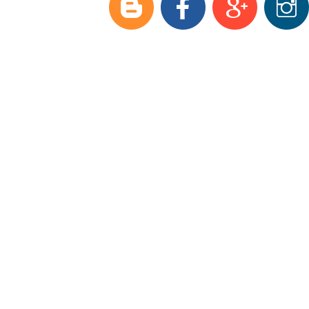
Модельный ряд
Аксессуары и з/ч
Оптовые продажи
Доставка
О фирме
Полезная информация
Контакты
Видеоматериалы
Фаркопы