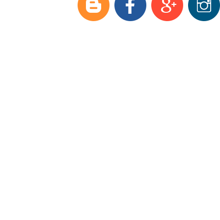
Модельный ряд
Аксессуары и з/ч
Оптовые продажи
Доставка
О фирме
Полезная информация
Контакты
Видеоматериалы
Фаркопы